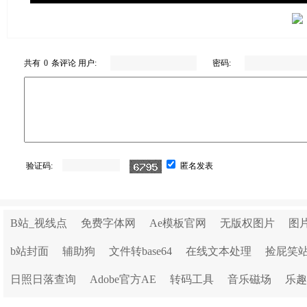
共有
0
条评论 用户:
密码:
验证码:
匿名发表
B站_视线点
免费字体网
Ae模板官网
无版权图片
图
b站封面
辅助狗
文件转base64
在线文本处理
捡屁笑
日照日落查询
Adobe官方AE
转码工具
音乐磁场
乐趣