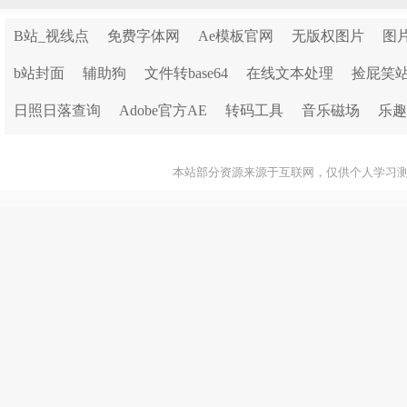
B站_视线点
免费字体网
Ae模板官网
无版权图片
图
b站封面
辅助狗
文件转base64
在线文本处理
捡屁笑
日照日落查询
Adobe官方AE
转码工具
音乐磁场
乐趣
本站部分资源来源于互联网，仅供个人学习测