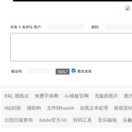
共有
0
条评论 用户:
密码:
验证码:
匿名发表
B站_视线点
免费字体网
Ae模板官网
无版权图片
图
b站封面
辅助狗
文件转base64
在线文本处理
捡屁笑
日照日落查询
Adobe官方AE
转码工具
音乐磁场
乐趣