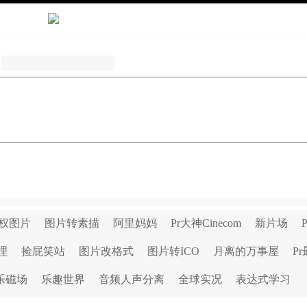
权图片
图片转素描
阿里妈妈
Pr大神Cinecom
新片场
理
捡屁笑站
图片改格式
图片转ICO
月离的万事屋
P
乐磁场
乐趣世界
音频人声分离
全球实况
表达式学习