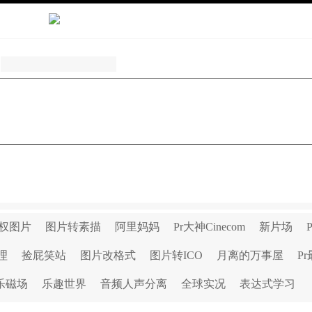
权图片
图片转素描
阿里妈妈
Pr大神Cinecom
新片场
理
捡屁笑站
图片改格式
图片转ICO
月离的万事屋
P
乐磁场
乐趣世界
音频人声分离
全球实况
表达式学习