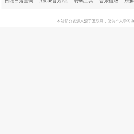
日照日落查询
Adobe官方AE
转码工具
音乐磁场
乐趣
本站部分资源来源于互联网，仅供个人学习测